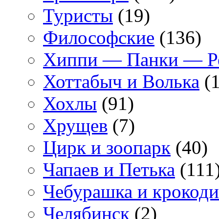
Туристы
(19)
Философские
(136)
Хиппи — Панки — 
Хоттабыч и Волька
(1
Хохлы
(91)
Хрущев
(7)
Цирк и зоопарк
(40)
Чапаев и Петька
(111
Чебурашка и крокоди
Челябинск
(2)