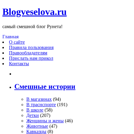
Blogveselova.ru
самый смешной блог Рунета!
Главная
О сайте
Правила пользования
Правообладателям
Прислать нам прикол
Контакты
Смешные истории
В магазинах
(94)
В траснспорте
(191)
В школе
(58)
Детки
(207)
Женщины и жены
(46)
Животные
(47)
Кавказцы
(8)