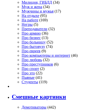
Милиция, ГИБДД
(34)
Муж и жена
(34)
Мужчины и мужья
(17)
На отдыхе
(95)
На работе
(169)
Негры
(5)
Преподаватели
(32)
Про армию
(36)
Про бизнес
(13)
Про больницу
(52)
Про бытовуху
(74)
Про евреев
(9)
Про компьютеры и интернет
(46)
Про любовь
(32)
Про преступников
(6)
Про спорт
(2)
Про это
(22)
Пьяные
(41)
Студенты
(119)
Смешные картинки
Демотиваторы
(442)