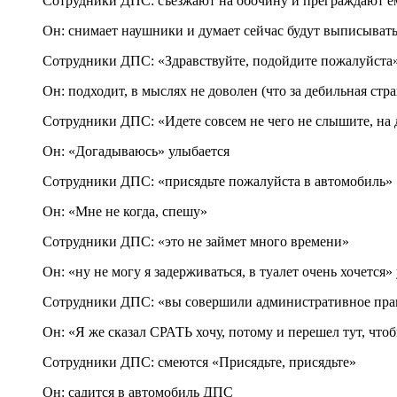
Сотрудники ДПС: съезжают на обочину и преграждают е
Он: снимает наушники и думает сейчас будут выписывать
Сотрудники ДПС: «Здравствуйте, подойдите пожалуйста
Он: подходит, в мыслях не доволен (что за дебильная стр
Сотрудники ДПС: «Идете совсем не чего не слышите, на 
Он: «Догадываюсь» улыбается
Сотрудники ДПС: «присядьте пожалуйста в автомобиль»
Он: «Мне не когда, спешу»
Сотрудники ДПС: «это не займет много времени»
Он: «ну не могу я задерживаться, в туалет очень хочется»
Сотрудники ДПС: «вы совершили административное прав
Он: «Я же сказал СРАТЬ хочу, потому и перешел тут, 
Сотрудники ДПС: смеются «Присядьте, присядьте»
Он: садится в автомобиль ДПС