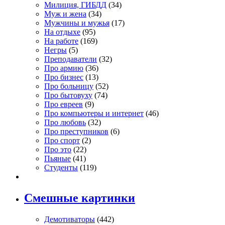
Милиция, ГИБДД
(34)
Муж и жена
(34)
Мужчины и мужья
(17)
На отдыхе
(95)
На работе
(169)
Негры
(5)
Преподаватели
(32)
Про армию
(36)
Про бизнес
(13)
Про больницу
(52)
Про бытовуху
(74)
Про евреев
(9)
Про компьютеры и интернет
(46)
Про любовь
(32)
Про преступников
(6)
Про спорт
(2)
Про это
(22)
Пьяные
(41)
Студенты
(119)
Смешные картинки
Демотиваторы
(442)