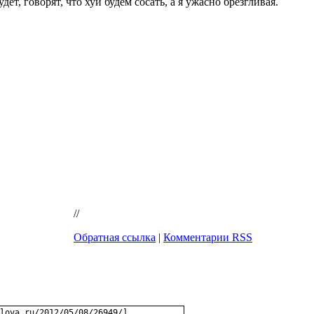
ет, говорят, что хуи будем сосать, а я ужасно брезгливая.
//
Обратная ссылка
|
Комментарии RSS