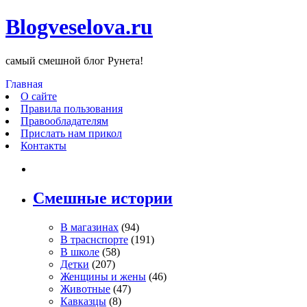
Blogveselova.ru
самый смешной блог Рунета!
Главная
О сайте
Правила пользования
Правообладателям
Прислать нам прикол
Контакты
Смешные истории
В магазинах
(94)
В траснспорте
(191)
В школе
(58)
Детки
(207)
Женщины и жены
(46)
Животные
(47)
Кавказцы
(8)