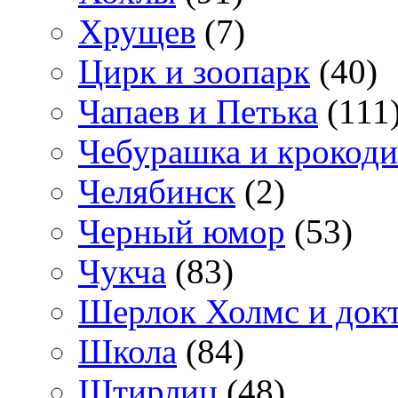
Хрущев
(7)
Цирк и зоопарк
(40)
Чапаев и Петька
(111
Чебурашка и крокоди
Челябинск
(2)
Черный юмор
(53)
Чукча
(83)
Шерлок Холмс и док
Школа
(84)
Штирлиц
(48)