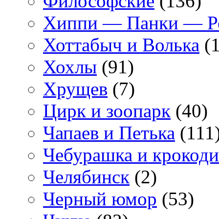
Философские
(136)
Хиппи — Панки — 
Хоттабыч и Волька
(1
Хохлы
(91)
Хрущев
(7)
Цирк и зоопарк
(40)
Чапаев и Петька
(111
Чебурашка и крокоди
Челябинск
(2)
Черный юмор
(53)