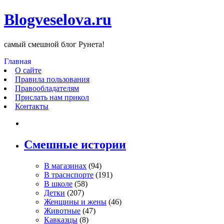
Blogveselova.ru
самый смешной блог Рунета!
Главная
О сайте
Правила пользования
Правообладателям
Прислать нам прикол
Контакты
Смешные истории
В магазинах
(94)
В траснспорте
(191)
В школе
(58)
Детки
(207)
Женщины и жены
(46)
Животные
(47)
Кавказцы
(8)