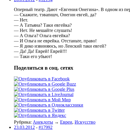
Оперный театр. Дают «Евгения Онегина». В одном из перв
— Скажите, тэваrишч, Онегин евгей, да?
— Hет.
— А Татьяна? Таки евгейка?
— Hет. Hе мешайте слушать!
— А Ольга? Ольга евгейка?
— И Ольга не еврейка. Отстаньте, право!
— Я дико извиняюсь, но Ленский таки евгей?
— Да! Да! Еврей! Еврей!!!
— Таки его убьют!
Поделиться в соц. сетях
Рубрика:
Анекдоты
→
Евреи
,
Искусство
23.03.2012
-
#17992