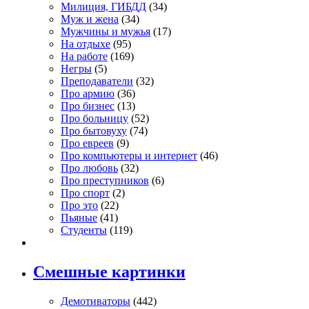
Милиция, ГИБДД
(34)
Муж и жена
(34)
Мужчины и мужья
(17)
На отдыхе
(95)
На работе
(169)
Негры
(5)
Преподаватели
(32)
Про армию
(36)
Про бизнес
(13)
Про больницу
(52)
Про бытовуху
(74)
Про евреев
(9)
Про компьютеры и интернет
(46)
Про любовь
(32)
Про преступников
(6)
Про спорт
(2)
Про это
(22)
Пьяные
(41)
Студенты
(119)
Смешные картинки
Демотиваторы
(442)