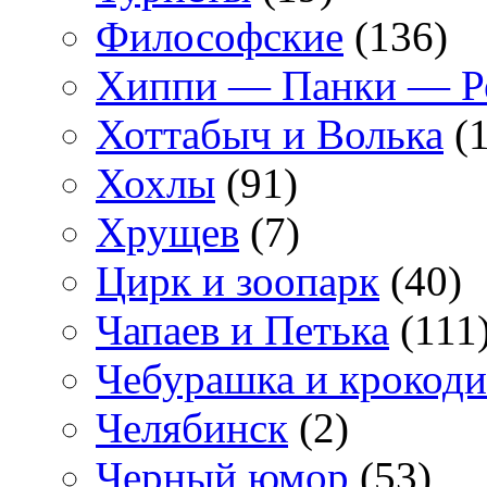
Философские
(136)
Хиппи — Панки — 
Хоттабыч и Волька
(1
Хохлы
(91)
Хрущев
(7)
Цирк и зоопарк
(40)
Чапаев и Петька
(111
Чебурашка и крокоди
Челябинск
(2)
Черный юмор
(53)