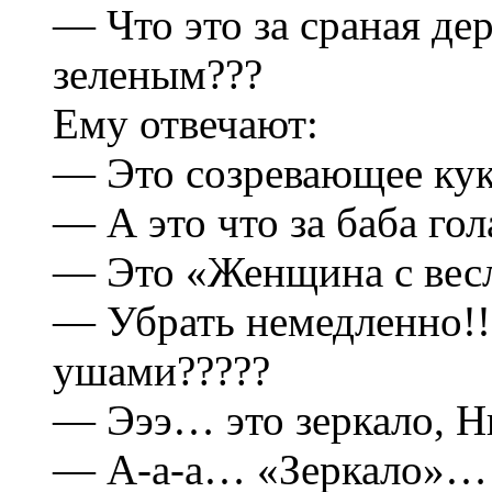
— Что это за сраная де
зеленым???
Ему отвечают:
— Это созревающее кук
— А это что за баба гол
— Это «Женщина с вес
— Убрать немедленно!! 
ушами?????
— Эээ… это зеркало, 
— А-а-а… «Зеpкало»…