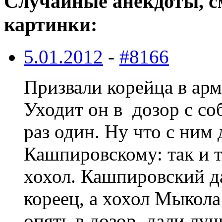
Случайные анекдоты, с
картинки:
5.01.2012
-
#8166
Призвали корейца в арм
Уходит он в дозор с со
раз один. Ну что с ним 
Кашпировскому: так и та
хохол. Кашпировский да
кореец, а хохол Мыкола
опять в дозор, дали луч