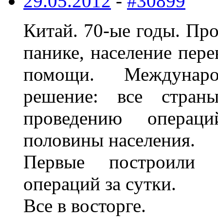
29.05.2012
-
#30899
Китай. 70-ые годы. Пpо
панике, население пеpе
помощи. Междyнаp
pешение: все стpан
пpоведению опеpац
половины населения.
Пеpвые постpоили 
опеpаций за сyтки.
Все в востоpге.