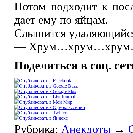
Потом подходит к посл
дает емy по яйцам.
Слышится yдаляющийся 
— Хpyм…хpyм…хpy
Поделиться в соц. сет
Рубрика:
Анекдоты
→