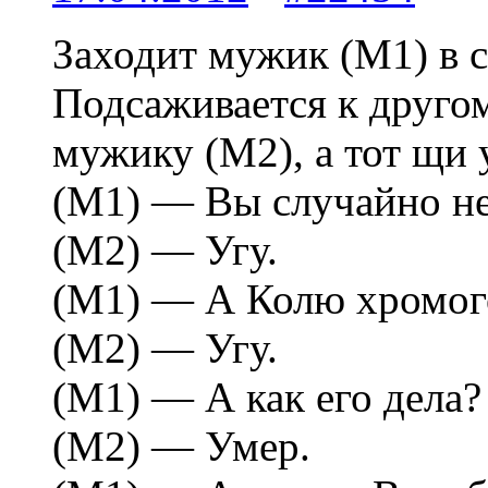
Заходит мужик (М1) в с
Подсаживается к друго
мужику (М2), а тот щи 
(М1) — Вы случайно не
(М2) — Угу.
(М1) — А Колю хромого
(М2) — Угу.
(М1) — А как его дела?
(М2) — Умер.