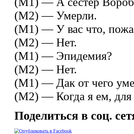
(М1) — А сестер Воро
(М2) — Умерли.
(М1) — У вас что, пож
(М2) — Hет.
(М1) — Эпидемия?
(М2) — Hет.
(М1) — Дак от чего ум
(М2) — Когда я ем, для
Поделиться в соц. сет