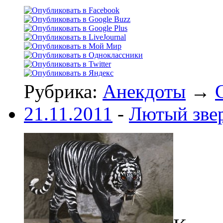
Рубрика:
Анекдоты
→
21.11.2011
-
Лютый зве