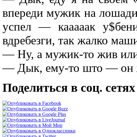
впереди мужик на лошади 
успел — кааааак у$бе
вдребезги, так жалко ма
— Hу, а мужик-то жив или
— Дык, ему-то што — он 
Поделиться в соц. сетях