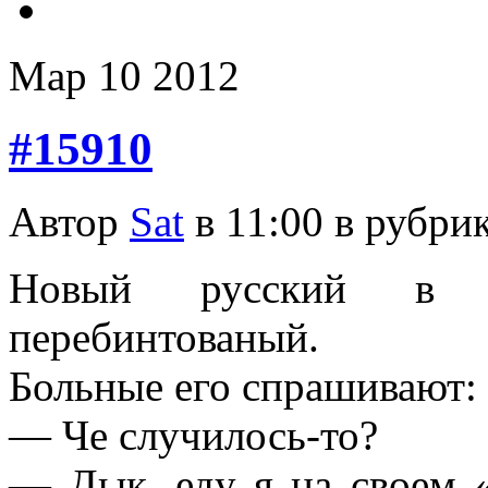
Мар
10
2012
#15910
Автор
Sat
в 11:00 в рубри
Новый русский в б
перебинтованый.
Больные его спрашивают:
— Че случилось-то?
— Дык, еду я на своем «