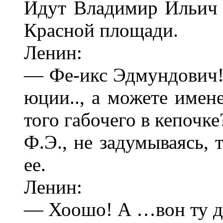
Идут Владимир Ильич
Красной площади.
Ленин:
— Фе-икс Эдмундович! 
юции.., а можете имен
того габочего в кепочке
Ф.Э., не задумываясь, 
ее.
Ленин:
— Хоошо! А …вон ту д