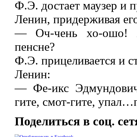
Ф.Э. достает маузер и 
Ленин, придерживая его
— Оч-чень хо-ошо! А
пенсне?
Ф.Э. прицеливается и ст
Ленин:
— Фе-икс Эдмундович
гите, смот-гите, упал…
Поделиться в соц. сет