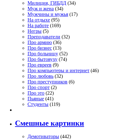
Милиция, ГИБДД
(34)
Муж и жена
(34)
Мужчины и мужья
(17)
На отдыхе
(95)
На работе
(169)
Негры
(5)
Преподаватели
(32)
Про армию
(36)
Про бизнес
(13)
Про больницу
(52)
Про бытовуху
(74)
Про евреев
(9)
Про компьютеры и интернет
(46)
Про любовь
(32)
Про преступников
(6)
Про спорт
(2)
Про это
(22)
Пьяные
(41)
Студенты
(119)
Смешные картинки
Демотиваторы
(442)