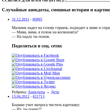
ССЫЛКА ДЛЯ БЛОГОВ (HTML):
Случайные анекдоты, смешные истории и картин
31.12.2011
-
#6995
Мальчик надел на голову горшок, подходит к маме и спр
— Мама, мама, я похож на космонавта?
— На падлу ты похож.
Поделиться в соц. сетях
Рубрика:
Анекдоты
→
Дети
13.04.2012
-
#21713
Боцман учит матроса чистить картошку:
— Ну, ты понял?!