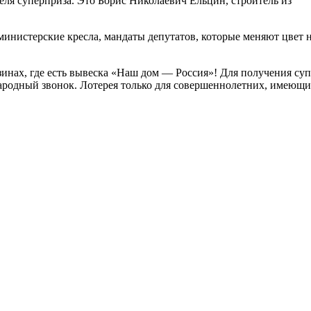
ля суперприза. Это Борис Николаевич Ельцин, строитель из
министерские кресла, мандаты депутатов, которые меняют цвет 
инах, где есть вывеска «Наш дом — Россия»! Для получения суп
ународный звонок. Лотерея только для совершеннолетних, имеющ