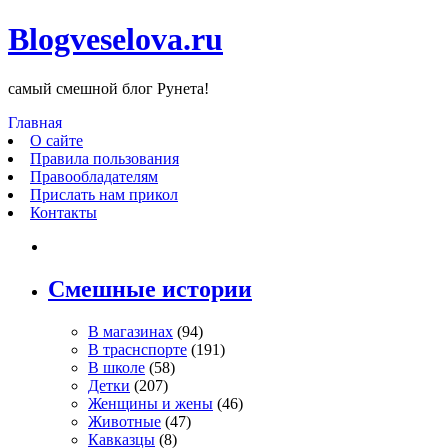
Blogveselova.ru
самый смешной блог Рунета!
Главная
О сайте
Правила пользования
Правообладателям
Прислать нам прикол
Контакты
Смешные истории
В магазинах
(94)
В траснспорте
(191)
В школе
(58)
Детки
(207)
Женщины и жены
(46)
Животные
(47)
Кавказцы
(8)