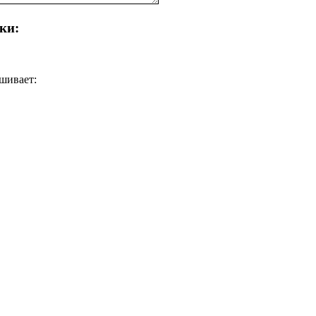
ки:
ашивает: