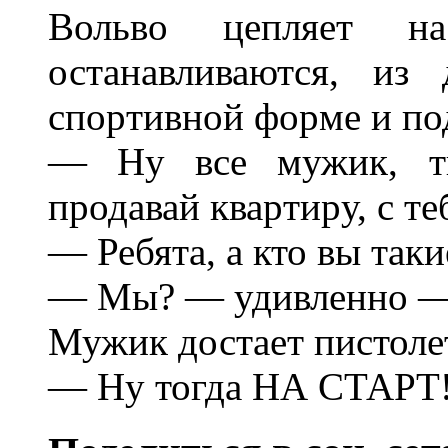
Вольво цепляет н
останавливаются, из
споpтивной фоpме и по
— Hу все мужик, ты
пpодавай кваpтиpу, с те
— Ребята, а кто вы таки
— Мы? — удивленно —
Мужик достает пистолет
— Hу тогда HА СТАР