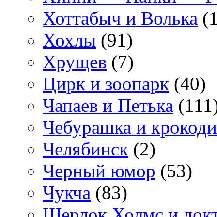
Хоттабыч и Волька
(1
Хохлы
(91)
Хрущев
(7)
Цирк и зоопарк
(40)
Чапаев и Петька
(111
Чебурашка и крокоди
Челябинск
(2)
Черный юмор
(53)
Чукча
(83)
Шерлок Холмс и док