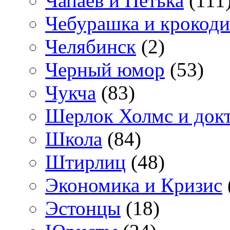
Чапаев и Петька
(111
Чебурашка и крокоди
Челябинск
(2)
Черный юмор
(53)
Чукча
(83)
Шерлок Холмс и док
Школа
(84)
Штирлиц
(48)
Экономика и Кризис
Эстонцы
(18)