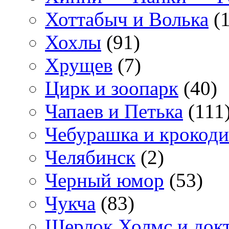
Хоттабыч и Волька
(1
Хохлы
(91)
Хрущев
(7)
Цирк и зоопарк
(40)
Чапаев и Петька
(111
Чебурашка и крокоди
Челябинск
(2)
Черный юмор
(53)
Чукча
(83)
Шерлок Холмс и док