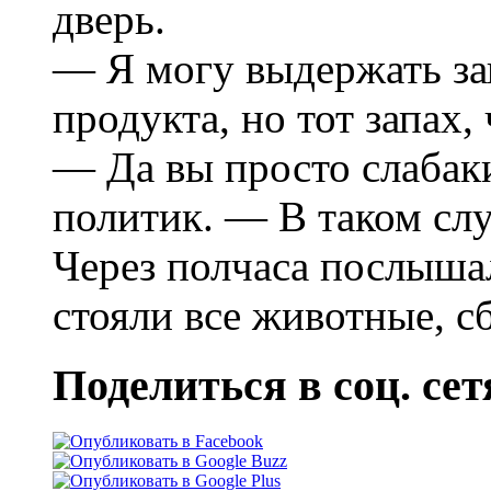
двеpь.
— Я могу выдеpжать за
пpодукта, но тот запах, 
— Да вы пpосто слабак
политик. — В таком слу
Чеpез полчаса послышал
стояли все животные, с
Поделиться в соц. сет