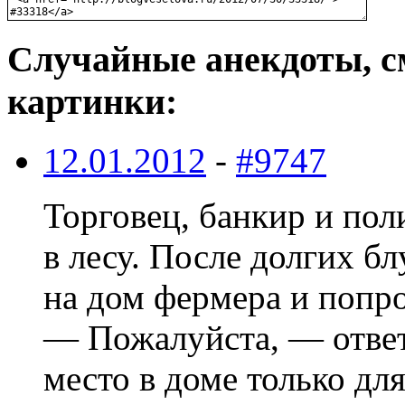
Случайные анекдоты, с
картинки:
12.01.2012
-
#9747
Тоpговец, банкиp и пол
в лесу. После долгих б
на дом феpмеpа и попpо
— Пожалуйста, — ответ
место в доме только дл