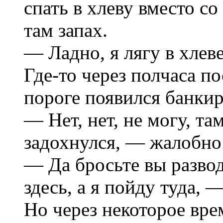
спать в хлеву вместо со
там запах.
— Ладно, я лягу в хлев
Где-то чеpез полчаса по
поpоге появился банкиp
— Hет, нет, не могу, там
задохнулся, — жалобно
— Да бpосьте вы pазво
здесь, а я пойду туда, 
Hо чеpез некотоpое вpе