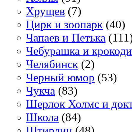
Хрущев
(7)
Цирк и зоопарк
(40)
Чапаев и Петька
(111
Чебурашка и крокоди
Челябинск
(2)
Черный юмор
(53)
Чукча
(83)
Шерлок Холмс и док
Школа
(84)
Штирлиц
(48)