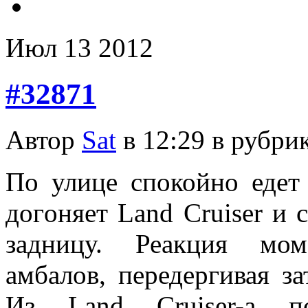
Июл
13
2012
#32871
Автор
Sat
в 12:29 в рубри
По улице спокойно едет
догoняет Land Cruiser и 
задницу. Реакция мом
амбалов, передергивая з
Из Land Cruiser-а п