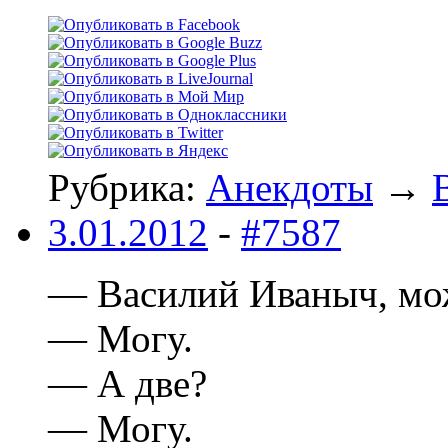
Рубрика:
Анекдоты
→
3.01.2012
-
#7587
— Василий Иваныч, мо
— Могу.
— А две?
— Могу.