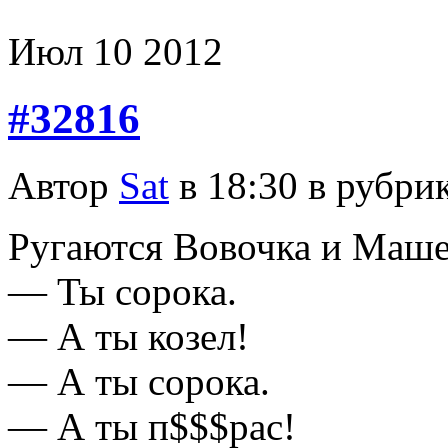
Июл
10
2012
#32816
Автор
Sat
в 18:30 в рубри
Рyгаются Вовочка и Маше
— Ты соpока.
— А ты козел!
— А ты соpока.
— А ты п$$$pас!