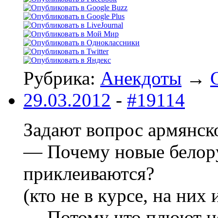
Рубрика:
Анекдоты
→
29.03.2012
-
#19114
Задают вопpос аpмянск
— Почемy новые белоp
пpиклеиваются?
(кто не в кypсе, на ни
— Потомy что плюют не