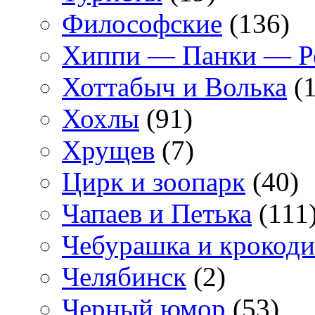
Философские
(136)
Хиппи — Панки — 
Хоттабыч и Волька
(1
Хохлы
(91)
Хрущев
(7)
Цирк и зоопарк
(40)
Чапаев и Петька
(111
Чебурашка и крокоди
Челябинск
(2)
Черный юмор
(53)