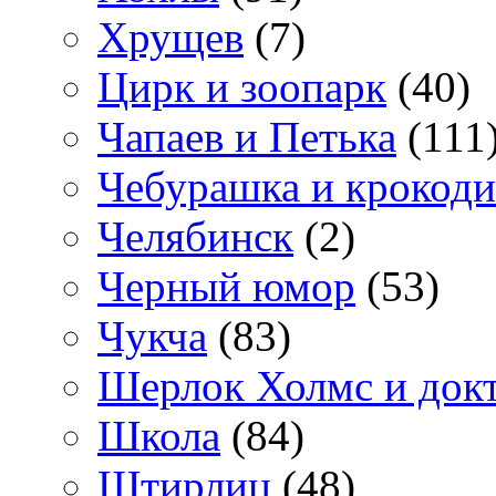
Хрущев
(7)
Цирк и зоопарк
(40)
Чапаев и Петька
(111
Чебурашка и крокоди
Челябинск
(2)
Черный юмор
(53)
Чукча
(83)
Шерлок Холмс и док
Школа
(84)
Штирлиц
(48)