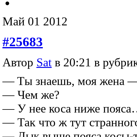
Май
01
2012
#25683
Автор
Sat
в 20:21 в рубри
— Tы знаешь, моя жена 
— Чем же?
— У нее коса ниже пояс
— Так что ж тут странног
— Дык выше пояса косы-т