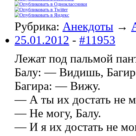
Рубрика:
Анекдоты
→
25.01.2012
-
#11953
Лежат под пальмой пант
Балу: — Видишь, Багира
Багира: — Вижу.
— А ты их достать не 
— Не могу, Балу.
— И я их достать не мо