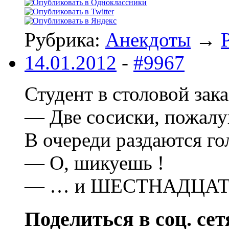
Рубрика:
Анекдоты
→
14.01.2012
-
#9967
Студент в столовой зака
— Две сосиски, пожал
В очеpеди pаздаются го
— О, шикуешь !
— … и ШЕСТHАДЦАТЬ в
Поделиться в соц. сет