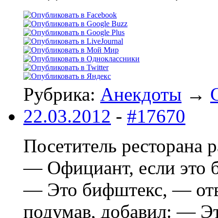
Рубрика:
Анекдоты
→
22.03.2012
-
#17670
Посетитель ресторана 
— Официант, если это б
— Это бифштекс, — отв
подумав, добавил: — Э