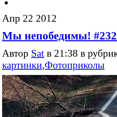
Апр
22
2012
Мы непобедимы! #232
Автор
Sat
в 21:38 в рубри
картинки
,
Фотоприколы