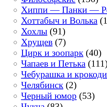
Хиппи — Панки — 
Хоттабыч и Волька
(1
Хохлы
(91)
Хрущев
(7)
Цирк и зоопарк
(40)
Чапаев и Петька
(111
Чебурашка и крокоди
Челябинск
(2)
Черный юмор
(53)
Чукча
(83)