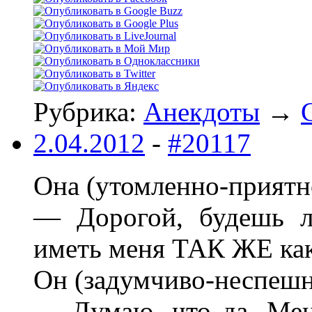
Рубрика:
Анекдоты
→
2.04.2012
-
#20117
Она (утомленно-приятн
— Дорогой, будешь л
иметь меня ТАК ЖЕ как
Он (задумчиво-неспешн
— Думаю, что да. Мен