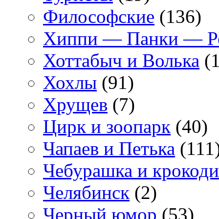
Философские
(136)
Хиппи — Панки — 
Хоттабыч и Волька
(1
Хохлы
(91)
Хрущев
(7)
Цирк и зоопарк
(40)
Чапаев и Петька
(111
Чебурашка и крокоди
Челябинск
(2)
Черный юмор
(53)