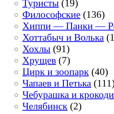
Туристы
(19)
Философские
(136)
Хиппи — Панки — 
Хоттабыч и Волька
(1
Хохлы
(91)
Хрущев
(7)
Цирк и зоопарк
(40)
Чапаев и Петька
(111
Чебурашка и крокоди
Челябинск
(2)