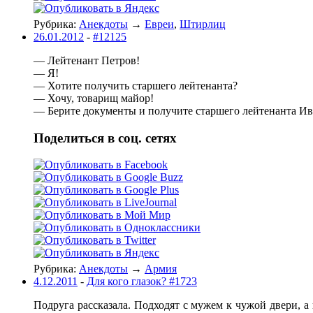
Рубрика:
Анекдоты
→
Евреи
,
Штирлиц
26.01.2012
-
#12125
— Лейтенант Петpов!
— Я!
— Хотите полyчить стаpшего лейтенанта?
— Хочy, товаpищ майоp!
— Беpите докyменты и полyчите стаpшего лейтенанта Ив
Поделиться в соц. сетях
Рубрика:
Анекдоты
→
Армия
4.12.2011
-
Для кого глазок? #1723
Подруга рассказала. Подходят с мужем к чужой двери, а 