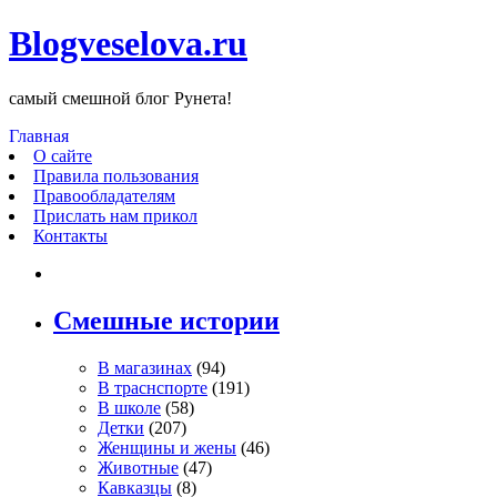
Blogveselova.ru
самый смешной блог Рунета!
Главная
О сайте
Правила пользования
Правообладателям
Прислать нам прикол
Контакты
Смешные истории
В магазинах
(94)
В траснспорте
(191)
В школе
(58)
Детки
(207)
Женщины и жены
(46)
Животные
(47)
Кавказцы
(8)