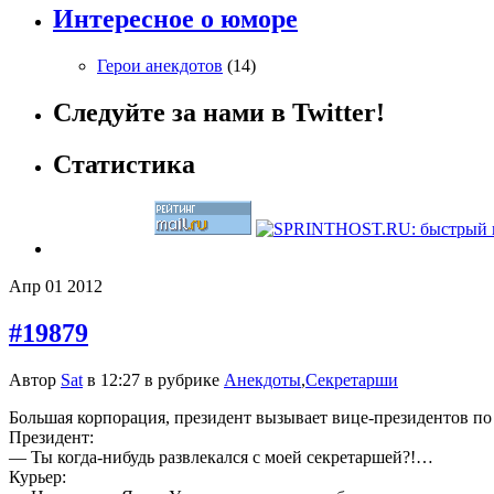
Интересное о юморе
Герои анекдотов
(14)
Следуйте за нами в Twitter!
Статистика
Апр
01
2012
#19879
Автор
Sat
в 12:27 в рубрике
Анекдоты
,
Секретарши
Большая корпорация, президент вызывает вице-президентов по 
Президент:
— Ты когда-нибудь развлекался с моей секретаршей?!…
Курьер: