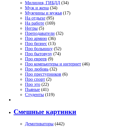
Милиция, ГИБДД
(34)
Муж и жена
(34)
Мужчины и мужья
(17)
На отдыхе
(95)
На работе
(169)
Негры
(5)
Преподаватели
(32)
Про армию
(36)
Про бизнес
(13)
Про больницу
(52)
Про бытовуху
(74)
Про евреев
(9)
Про компьютеры и интернет
(46)
Про любовь
(32)
Про преступников
(6)
Про спорт
(2)
Про это
(22)
Пьяные
(41)
Студенты
(119)
Смешные картинки
Демотиваторы
(442)