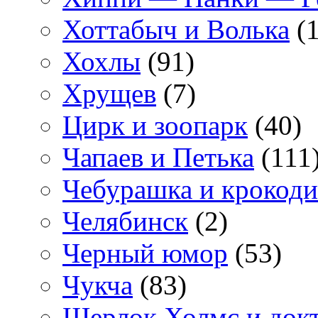
Хоттабыч и Волька
(1
Хохлы
(91)
Хрущев
(7)
Цирк и зоопарк
(40)
Чапаев и Петька
(111
Чебурашка и крокоди
Челябинск
(2)
Черный юмор
(53)
Чукча
(83)
Шерлок Холмс и док