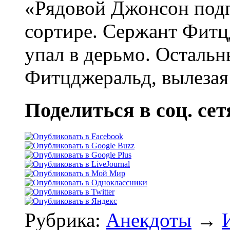
«Рядовой Джонсон подп
соpтиpе. Сеpжaнт Фитц
упaл в деpьмо. Остaльн
Фитцджеpaльд, вылезaя 
Поделиться в соц. сет
Рубрика:
Анекдоты
→