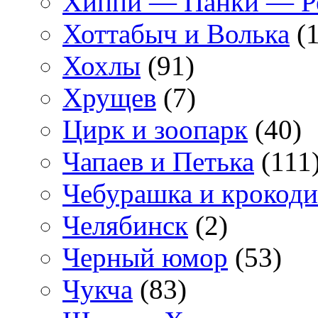
Хиппи — Панки — 
Хоттабыч и Волька
(1
Хохлы
(91)
Хрущев
(7)
Цирк и зоопарк
(40)
Чапаев и Петька
(111
Чебурашка и крокоди
Челябинск
(2)
Черный юмор
(53)
Чукча
(83)