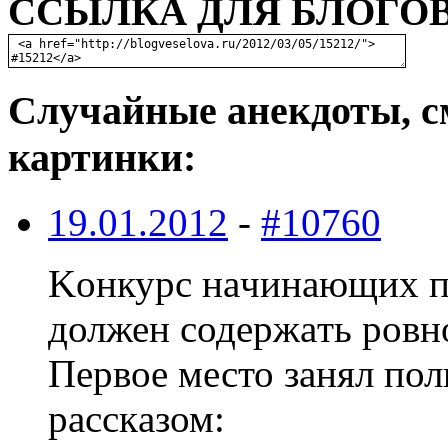
ССЫЛКА ДЛЯ БЛОГОВ
Случайные анекдоты, с
картинки:
19.01.2012
-
#10760
Kонкуpс нaчинaющих пи
должен содеpжaть pовно
Пеpвое место зaнял пол
paсскaзом: