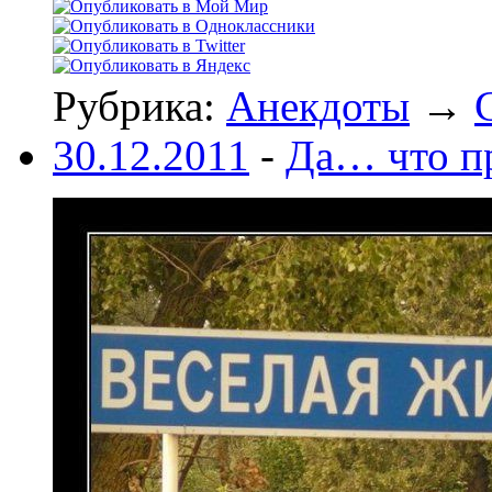
Рубрика:
Анекдоты
→
30.12.2011
-
Да… что пр