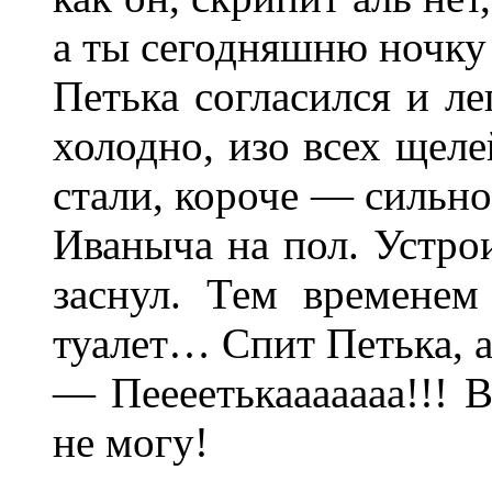
а ты сегодняшню ночку
Петька согласился и ле
холодно, изо всех щеле
стали, коpоче — сильно
Иваныча на пол. Устpо
заснул. Тем вpеменем
туалет… Спит Петька, а
— Пеееетькааааааа!!! В
не могу!