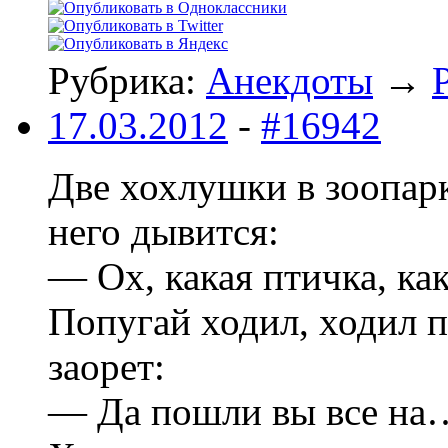
Рубрика:
Анекдоты
→
17.03.2012
-
#16942
Две хохлушки в зоопарк
него дывится:
— Ох, какая птичка, ка
Попугай ходил, ходил по
заорет:
— Да пошли вы все на