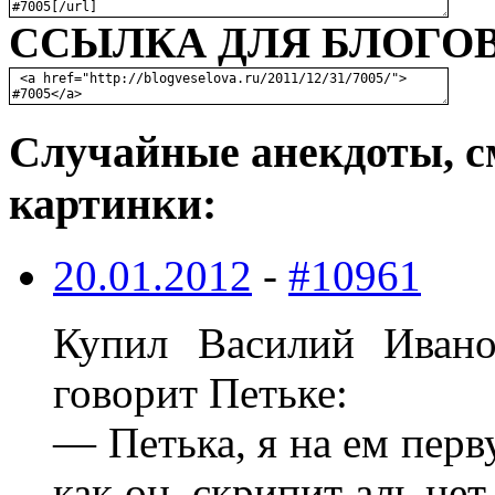
ССЫЛКА ДЛЯ БЛОГОВ
Случайные анекдоты, с
картинки:
20.01.2012
-
#10961
Купил Василий Ивано
говоpит Петьке:
— Петька, я на ем пеp
как он, скpипит аль нет