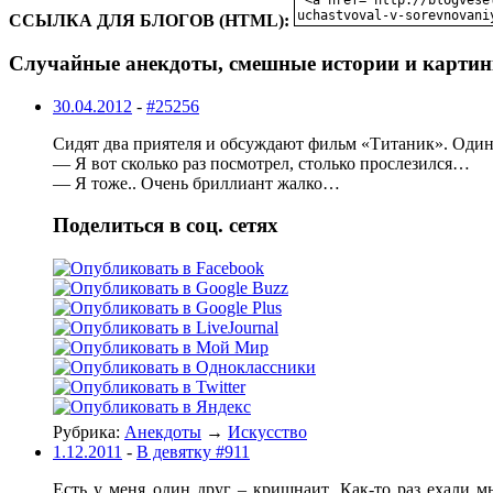
ССЫЛКА ДЛЯ БЛОГОВ (HTML):
Случайные анекдоты, смешные истории и картин
30.04.2012
-
#25256
Сидят два приятеля и обсуждают фильм «Титаник». Один
— Я вот сколько раз посмотрел, столько прослезился…
— Я тоже.. Очень бриллиант жалко…
Поделиться в соц. сетях
Рубрика:
Анекдоты
→
Искусство
1.12.2011
-
В девятку #911
Есть у меня один друг – кришнаит. Как-то раз ехали м