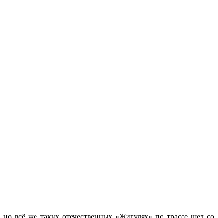
, но всё же таких отечественных «Жигулях» по трассе шел со