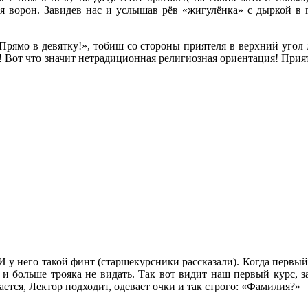
тая ворон. Завидев нас и услышав рёв «жигулёнка» с дыркой в
Прямо в девятку!», тобиш со стороны приятеля в верхний угол 
! Вот что значит нетрадиционная религиозная ориентация! Прият
 И у него такой финт (старшекурсники рассказали). Когда первы
о и больше трояка не видать. Так вот видит наш первый курс, 
тается, Лектор подходит, одевает очки и так строго: «Фамилия?»