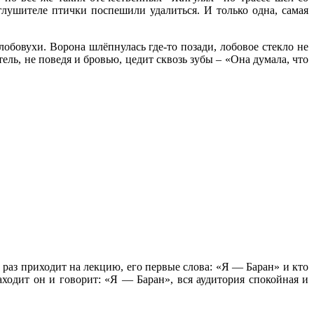
 глушителе птички поспешили удалиться. И только одна, самая
лобовухи. Ворона шлёпнулась где-то позади, лобовое стекло не
ель, не поведя и бровью, цедит сквозь зубы – «Она думала, что
й раз приходит на лекцию, его первые слова: «Я — Баран» и кто
заходит он и говорит: «Я — Баран», вся аудитория спокойная и