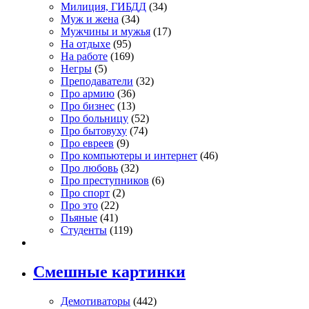
Милиция, ГИБДД
(34)
Муж и жена
(34)
Мужчины и мужья
(17)
На отдыхе
(95)
На работе
(169)
Негры
(5)
Преподаватели
(32)
Про армию
(36)
Про бизнес
(13)
Про больницу
(52)
Про бытовуху
(74)
Про евреев
(9)
Про компьютеры и интернет
(46)
Про любовь
(32)
Про преступников
(6)
Про спорт
(2)
Про это
(22)
Пьяные
(41)
Студенты
(119)
Смешные картинки
Демотиваторы
(442)