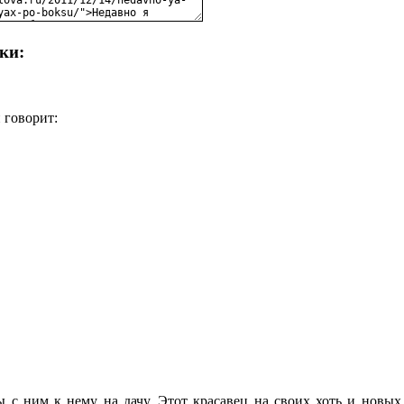
ки:
 говорит:
ы с ним к нему на дачу. Этот красавец на своих хоть и новых