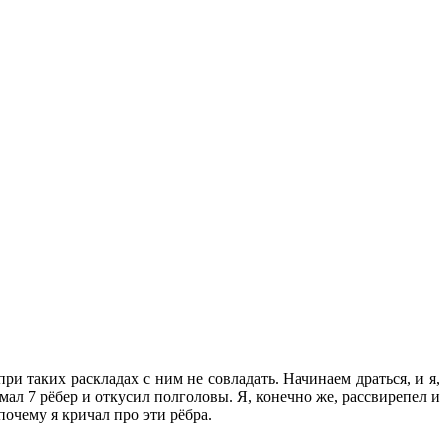
ри таких раскладах с ним не совладать. Начинаем драться, и я,
омал 7 рёбер и откусил полголовы. Я, конечно же, рассвирепел и
 почему я кричал про эти рёбра.