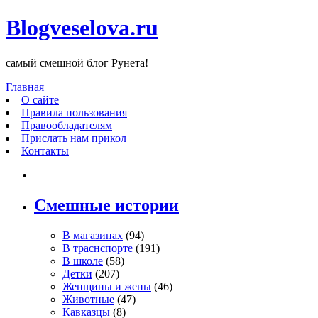
Blogveselova.ru
самый смешной блог Рунета!
Главная
О сайте
Правила пользования
Правообладателям
Прислать нам прикол
Контакты
Смешные истории
В магазинах
(94)
В траснспорте
(191)
В школе
(58)
Детки
(207)
Женщины и жены
(46)
Животные
(47)
Кавказцы
(8)