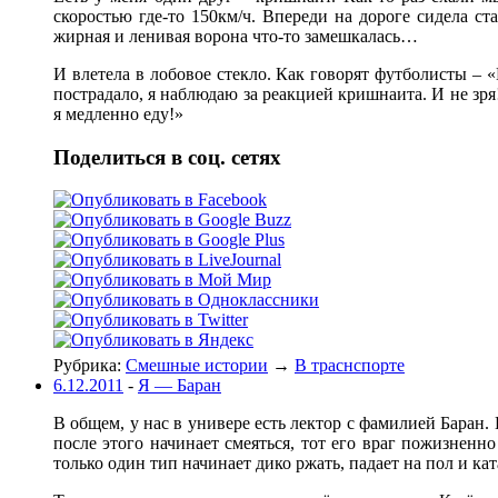
скоростью где-то 150км/ч. Впереди на дороге сидела с
жирная и ленивая ворона что-то замешкалась…
И влетела в лобовое стекло. Как говорят футболисты – «
пострадало, я наблюдаю за реакцией кришнаита. И не зря
я медленно еду!»
Поделиться в соц. сетях
Рубрика:
Смешные истории
→
В траснспорте
6.12.2011
-
Я — Баран
В общем, у нас в универе есть лектор с фамилией Баран.
после этого начинает смеяться, тот его враг пожизненн
только один тип начинает дико ржать, падает на пол и ка