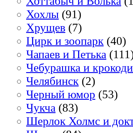
Хоттабыч и Волька
(1
Хохлы
(91)
Хрущев
(7)
Цирк и зоопарк
(40)
Чапаев и Петька
(111
Чебурашка и крокоди
Челябинск
(2)
Черный юмор
(53)
Чукча
(83)
Шерлок Холмс и док