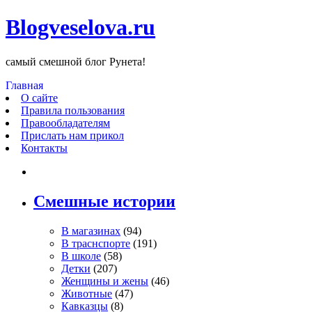
Blogveselova.ru
самый смешной блог Рунета!
Главная
О сайте
Правила пользования
Правообладателям
Прислать нам прикол
Контакты
Смешные истории
В магазинах
(94)
В траснспорте
(191)
В школе
(58)
Детки
(207)
Женщины и жены
(46)
Животные
(47)
Кавказцы
(8)