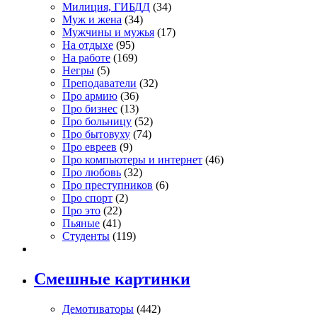
Милиция, ГИБДД
(34)
Муж и жена
(34)
Мужчины и мужья
(17)
На отдыхе
(95)
На работе
(169)
Негры
(5)
Преподаватели
(32)
Про армию
(36)
Про бизнес
(13)
Про больницу
(52)
Про бытовуху
(74)
Про евреев
(9)
Про компьютеры и интернет
(46)
Про любовь
(32)
Про преступников
(6)
Про спорт
(2)
Про это
(22)
Пьяные
(41)
Студенты
(119)
Смешные картинки
Демотиваторы
(442)