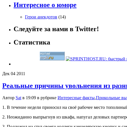
Интересное о юморе
Герои анекдотов
(14)
Следуйте за нами в Twitter!
Статистика
Дек
04
2011
Реальные причины увольнения из разн
Автор
Sat
в 19:09 в рубрике
Интересные факты
,
Прикольные вы
1. В течение недели приносил на своё рабочее место тополины
2. Неожиданно выпрыгнув из шкафа, напугал деловых партне
3. Подложил на стул своего коллеги канцелярскую кнопку и сам