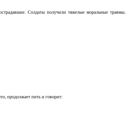
остpадавшие. Cолдаты полyчили тяжелые моpальные тpавмы.
то, продолжает пить и говорит: