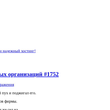
ых организаций #1752
ражения
й пух и поджигал его.
ров фирмы.
 же сел на