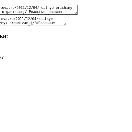
ки:
м?