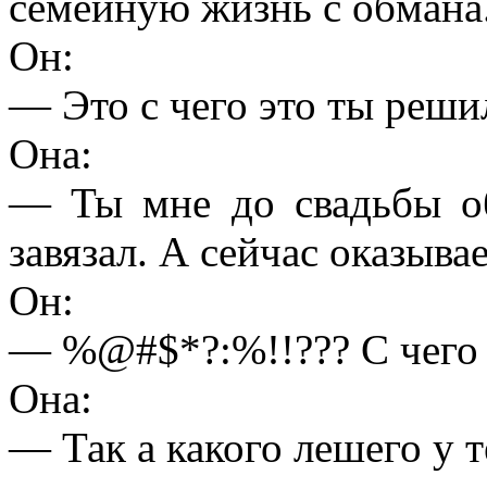
семейную жизнь с обмана
Он:
— Это с чего это ты реши
Она:
— Ты мне до свадьбы об
завязал. А сейчас оказывае
Он:
— %@#$*?:%!!??? С чего 
Она:
— Так а какого лешего у т