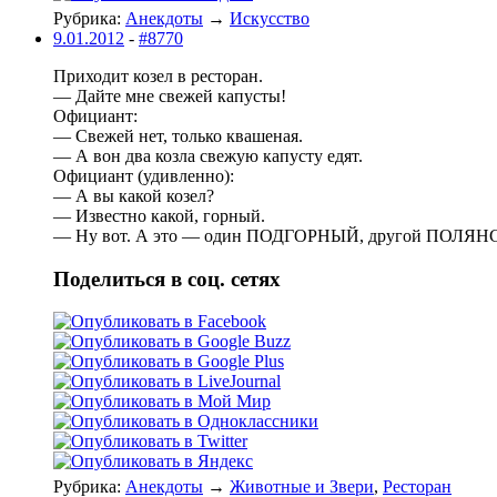
Рубрика:
Анекдоты
→
Искусство
9.01.2012
-
#8770
Приходит козел в ресторан.
— Дайте мне свежей капусты!
Официант:
— Свежей нет, только квашеная.
— А вон два козла свежую капусту едят.
Официант (удивленно):
— А вы какой козел?
— Известно какой, горный.
— Ну вот. А это — один ПОДГОРНЫЙ, другой ПОЛЯН
Поделиться в соц. сетях
Рубрика:
Анекдоты
→
Животные и Звери
,
Ресторан