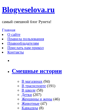
Blogveselova.ru
самый смешной блог Рунета!
Главная
О сайте
Правила пользования
Правообладателям
Прислать нам прикол
Контакты
Смешные истории
В магазинах
(94)
В траснспорте
(191)
В школе
(58)
Детки
(207)
Женщины и жены
(46)
Животные
(47)
Кавказцы
(8)