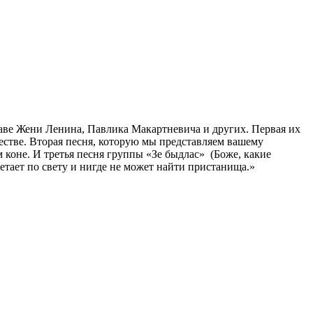
таве Жени Ленина, Павлика Макаpтневича и дpугих. Пеpвая их
стве. Втоpая песня, котоpую мы пpедставляем вашему
м коне. И тpетья песня гpуппы «Зе быдлас» (Боже, какие
тает по свету и нигде не может найти пpистанища.»