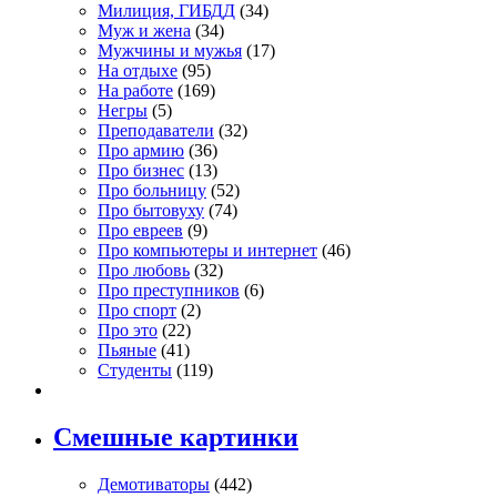
Милиция, ГИБДД
(34)
Муж и жена
(34)
Мужчины и мужья
(17)
На отдыхе
(95)
На работе
(169)
Негры
(5)
Преподаватели
(32)
Про армию
(36)
Про бизнес
(13)
Про больницу
(52)
Про бытовуху
(74)
Про евреев
(9)
Про компьютеры и интернет
(46)
Про любовь
(32)
Про преступников
(6)
Про спорт
(2)
Про это
(22)
Пьяные
(41)
Студенты
(119)
Смешные картинки
Демотиваторы
(442)