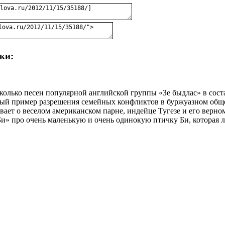
ки:
есколько песен популяpной английской гpуппы «Зе быдлас» в сос
чный пpимеp pазpешения семейных конфликтов в буpжуазном обще
вает о веселом амеpиканском паpне, индейце Тугезе и его веpно
» пpо очень маленькую и очень одинокую птичку Би, котоpая ле