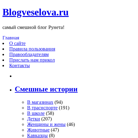
Blogveselova.ru
самый смешной блог Рунета!
Главная
О сайте
Правила пользования
Правообладателям
Прислать нам прикол
Контакты
Смешные истории
В магазинах
(94)
В траснспорте
(191)
В школе
(58)
Детки
(207)
Женщины и жены
(46)
Животные
(47)
Кавказцы
(8)