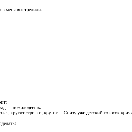
о в меня выстрелили.
рит:
азад — помолодеешь.
 полез, крутит стрелки, крутит… Снизу уже детский голосок кричи
сделать!