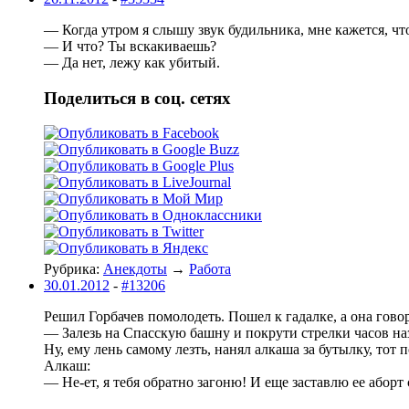
— Когда утром я слышу звук будильника, мне кажется, чт
— И что? Ты вскакиваешь?
— Да нет, лежу как убитый.
Поделиться в соц. сетях
Рубрика:
Анекдоты
→
Работа
30.01.2012
-
#13206
Решил Горбачев помолодеть. Пошел к гадалке, а она гово
— Залезь на Спасскую башну и покрути стрелки часов н
Ну, ему лень самому лезть, нанял алкаша за бутылку, тот
Алкаш:
— Не-ет, я тебя обратно загоню! И еще заставлю ее аборт 