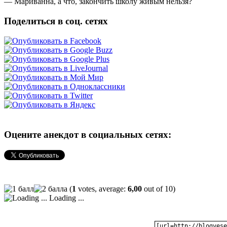
— Мариванна, а что, закончить школу живым нельзя?
Поделиться в соц. сетях
Оцените анекдот в социальных сетях:
(
1
votes, average:
6,00
out of 10)
Loading ...