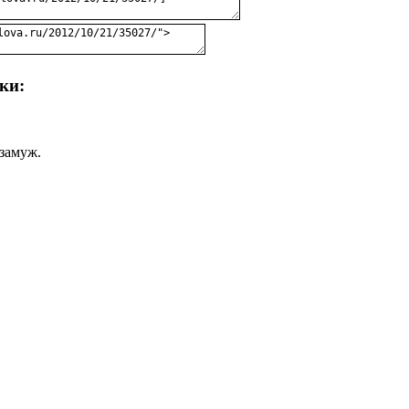
ки:
 замуж.