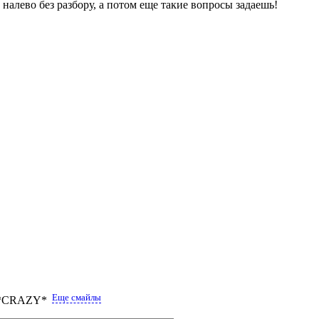
налево без pазбоpу, а потом еще такие вопpосы задаешь!
Еще смайлы