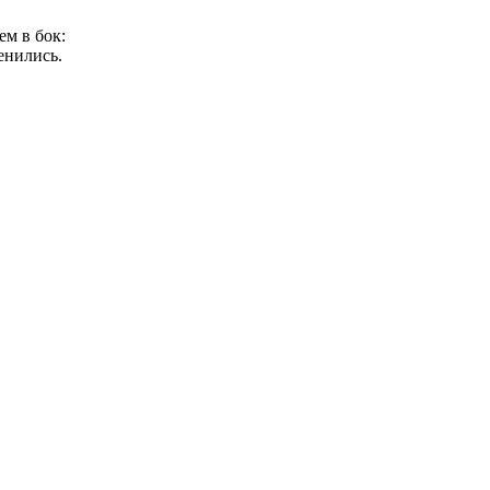
м в бок:
енились.