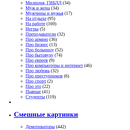
Милиция, ГИБДД
(34)
Муж и жена
(34)
Мужчины и мужья
(17)
На отдыхе
(95)
На работе
(169)
Негры
(5)
Преподаватели
(32)
Про армию
(36)
Про бизнес
(13)
Про больницу
(52)
Про бытовуху
(74)
Про евреев
(9)
Про компьютеры и интернет
(46)
Про любовь
(32)
Про преступников
(6)
Про спорт
(2)
Про это
(22)
Пьяные
(41)
Студенты
(119)
Смешные картинки
Демотиваторы
(442)