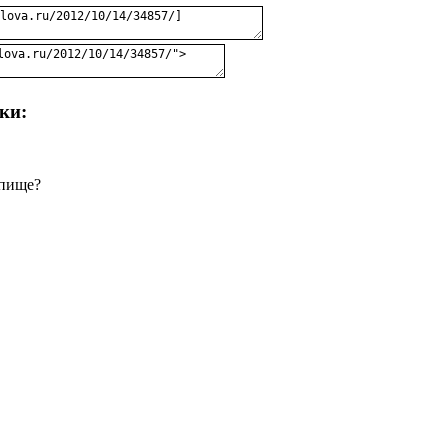
ки:
 пище?