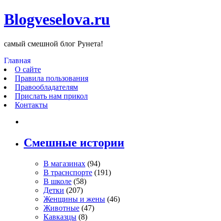
Blogveselova.ru
самый смешной блог Рунета!
Главная
О сайте
Правила пользования
Правообладателям
Прислать нам прикол
Контакты
Смешные истории
В магазинах
(94)
В траснспорте
(191)
В школе
(58)
Детки
(207)
Женщины и жены
(46)
Животные
(47)
Кавказцы
(8)