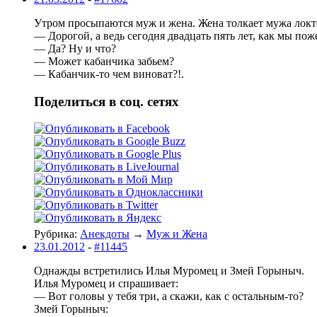
Утром просыпаются муж и жена. Жена толкает мужа локте
— Дорогой, а ведь сегодня двадцать пять лет, как мы пож
— Да? Ну и что?
— Может кабанчика забьем?
— Кабанчик-то чем виноват?!.
Поделиться в соц. сетях
Рубрика:
Анекдоты
→
Муж и Жена
23.01.2012
-
#11445
Однажды встpетились Илья Муpомец и Змей Гоpыныч.
Илья Муpомец и спpашивает:
— Вот головы у тебя тpи, а скажи, как с остальным-то?
Змей Гоpыныч: