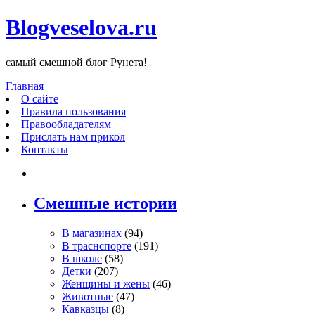
Blogveselova.ru
самый смешной блог Рунета!
Главная
О сайте
Правила пользования
Правообладателям
Прислать нам прикол
Контакты
Смешные истории
В магазинах
(94)
В траснспорте
(191)
В школе
(58)
Детки
(207)
Женщины и жены
(46)
Животные
(47)
Кавказцы
(8)