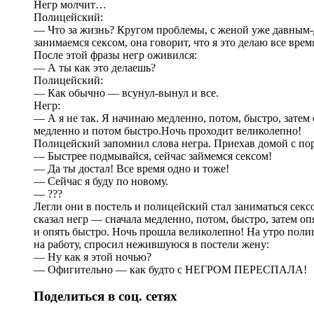
Негр молчит…
Полицейский:
— Что за жизнь? Кругом проблемы, с женой уже давным-
занимаемся сексом, она говорит, что я это делаю все врем
После этой фразы негр оживился:
— А ты как это делаешь?
Полицейский:
— Как обычно — всунул-вынул и все.
Негр:
— А я не так. Я начинаю медленно, потом, быстро, затем 
медленно и потом быстро.Ночь проходит великолепно!
Полицейский запомнил слова негра. Приехав домой с пор
— Быстрее подмывайся, сейчас займемся сексом!
— Да ты достал! Все время одно и тоже!
— Сейчас я буду по новому.
— ???
Легли они в постель и полицейский стал заниматься сексо
сказал негр — сначала медленно, потом, быстро, затем о
и опять быстро. Ночь прошла великолепно! На утро поли
на работу, спросил нежившуюся в постели жену:
— Ну как я этой ночью?
— Офигительно — как будто с НЕГРОМ ПЕРЕСПАЛА!
Поделиться в соц. сетях