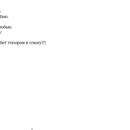
:
обью.
робью.
:
т топором в спину!!!