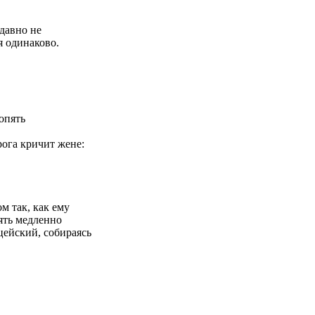
давно не
я одинаково.
опять
ога кричит жене:
м так, как ему
пять медленно
цейский, собираясь