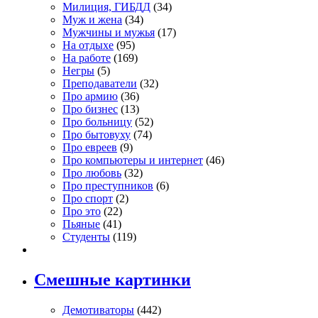
Милиция, ГИБДД
(34)
Муж и жена
(34)
Мужчины и мужья
(17)
На отдыхе
(95)
На работе
(169)
Негры
(5)
Преподаватели
(32)
Про армию
(36)
Про бизнес
(13)
Про больницу
(52)
Про бытовуху
(74)
Про евреев
(9)
Про компьютеры и интернет
(46)
Про любовь
(32)
Про преступников
(6)
Про спорт
(2)
Про это
(22)
Пьяные
(41)
Студенты
(119)
Смешные картинки
Демотиваторы
(442)