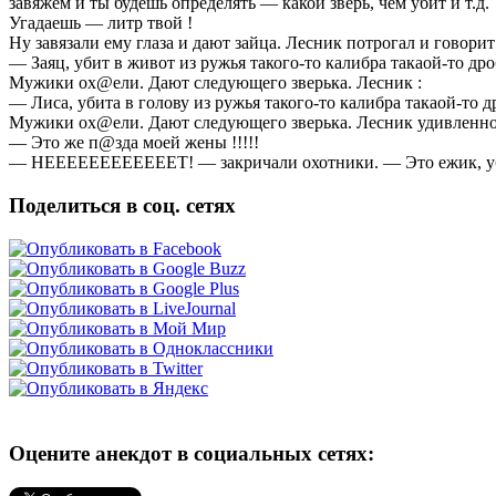
завяжем и ты будешь определять — какой зверь, чем убит и т.д.
Угадаешь — литр твой !
Ну завязали ему глаза и дают зайца. Лесник потрогал и говорит
— Заяц, убит в живот из ружья такого-то калибра такаой-то др
Мужики ох@ели. Дают следующего зверька. Лесник :
— Лиса, убита в голову из ружья такого-то калибра такаой-то д
Мужики ох@ели. Дают следующего зверька. Лесник удивленно
— Этo жe п@здa мoeй жены !!!!!
— HEEEEEEEEEEEET! — закричaли охотники. — Этo ежик, уби
Поделиться в соц. сетях
Оцените анекдот в социальных сетях: