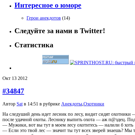
Интересное о юморе
Герои анекдотов
(14)
Следуйте за нами в Twitter!
Статистика
Окт
13
2012
#34847
Автор
Sat
в 14:51 в рубрике
Анекдоты
,
Охотники
На следуший день идет лесник по лесу, видит сидят охотники
после удачной охоты. Леснику выпить охота — аж п@здец. Под
— Мужики, вот вы тут в моем лесу охотитесь — налили б хоть
— Если это твой лес — значит ты тут всех зверей знаешь? Мы т