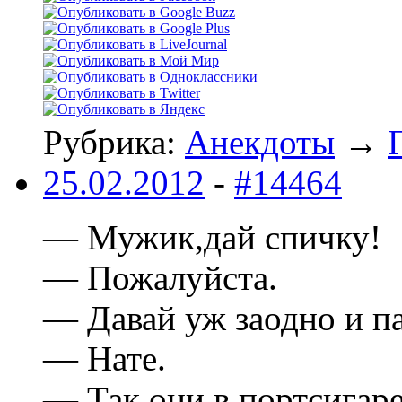
Рубрика:
Анекдоты
→
25.02.2012
-
#14464
— Мужик,дай спичку!
— Пожалуйста.
— Давай уж заодно и п
— Hате.
— Так они в портсигаpе