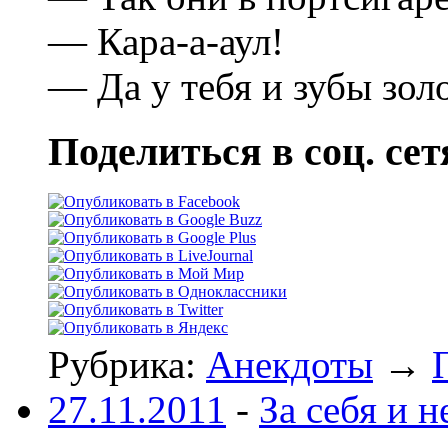
— Каpа-а-аул!
— Да у тебя и зубы зо
Поделиться в соц. сет
Рубрика:
Анекдоты
→
27.11.2011
-
За себя и н