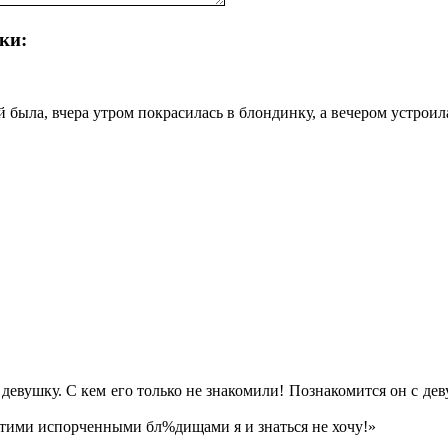
ки:
 былa, вчерa утром покрaсилaсь в блондинку, a вечером устроил
евушку. С кем его только не знакомили! Познакомится он с дев
этими испорченными бл%дищами я и знаться не хочу!»