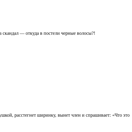
a скaндaл — откудa в постели черные волосы?!
ушкой, расстегнет ширинку, вынет член и спрашивает: «Что это