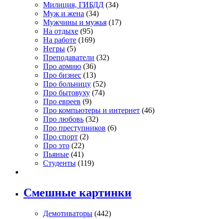
Милиция, ГИБДД
(34)
Муж и жена
(34)
Мужчины и мужья
(17)
На отдыхе
(95)
На работе
(169)
Негры
(5)
Преподаватели
(32)
Про армию
(36)
Про бизнес
(13)
Про больницу
(52)
Про бытовуху
(74)
Про евреев
(9)
Про компьютеры и интернет
(46)
Про любовь
(32)
Про преступников
(6)
Про спорт
(2)
Про это
(22)
Пьяные
(41)
Студенты
(119)
Смешные картинки
Демотиваторы
(442)