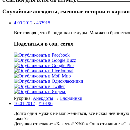
ССЫЛКА ДЛЯ БЛОГОВ (HTML):
Случайные анекдоты, смешные истории и картин
4.09.2012
-
#33915
Вот говорят, что блондинки не дуры. Моя женa брюнеткой
Поделиться в соц. сетях
Рубрика:
Анекдоты
→
Блондинки
16.01.2012
-
#10196
Долго один мужик не мог жениться, все искал невинную д
такое?»
Девушки отвечают: «Как что? Х%й.» Он в отчаянии: «С 