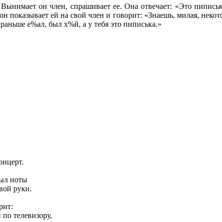
 Вынимает он член, спрашивает ее. Она отвечает: «Это пипись
, он показывает ей на свой член и говорит: «Знаешь, милая, неко
раньше е%ал, был х%й, а у тебя это пиписька.»
онцерт.
рыл ноты
вой руки.
рит:
по телевизору,