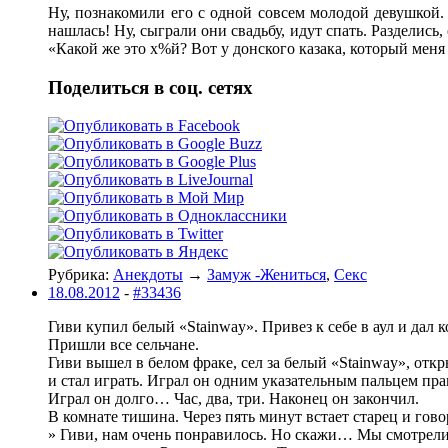
Ну, познакомили его с одной совсем молодой девушкой.
нашлась! Ну, сыграли они свадьбу, идут спать. Разделись
«Какой же это х%й? Вот у донского казака, который меня 
Поделиться в соц. сетях
Рубрика:
Анекдоты
→
Замуж -Жениться
,
Секс
18.08.2012
-
#33436
Гиви купил белый «Stainway». Привез к себе в аул и дал к
Пришли все сельчане.
Гиви вышел в белом фраке, сел за белый «Stainway», отк
и стал играть. Играл он одним указательным пальцем пра
Играл он долго… Час, два, три. Наконец он закончил.
В комнате тишина. Через пять минут встает старец и гово
» Гиви, нам очень понравилось. Но скажи… Мы смотрели 