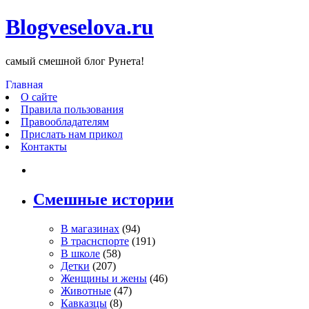
Blogveselova.ru
самый смешной блог Рунета!
Главная
О сайте
Правила пользования
Правообладателям
Прислать нам прикол
Контакты
Смешные истории
В магазинах
(94)
В траснспорте
(191)
В школе
(58)
Детки
(207)
Женщины и жены
(46)
Животные
(47)
Кавказцы
(8)