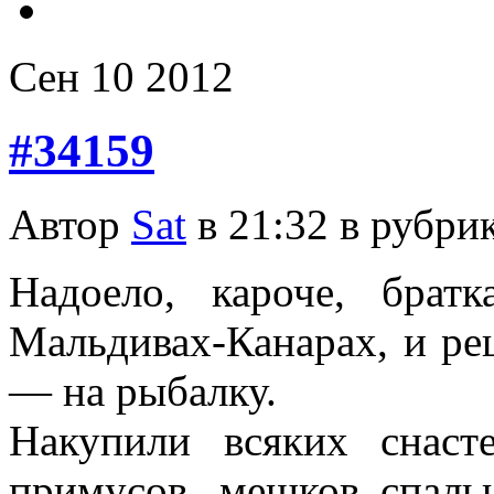
Сен
10
2012
#34159
Автор
Sat
в 21:32 в рубри
Надоело, кароче, брат
Мальдивах-Канарах, и ре
— на рыбалку.
Накупили всяких снасте
примусов, мешков спаль