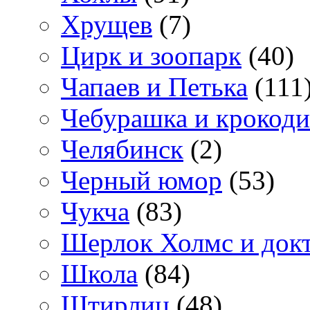
Хрущев
(7)
Цирк и зоопарк
(40)
Чапаев и Петька
(111
Чебурашка и крокоди
Челябинск
(2)
Черный юмор
(53)
Чукча
(83)
Шерлок Холмс и док
Школа
(84)
Штирлиц
(48)