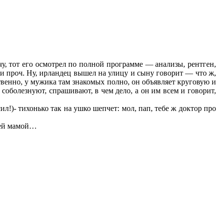
чу, тот его осмотрел по полной программе — анализы, рентген,
я и проч. Ну, ирландец вышел на улицу и сыну говорит — что ж,
твенно, у мужика там знакомых полно, он объявляет круговую и
 соболезнуют, спрашивают, в чем дело, а он им всем и говорит,
л!)- тихонько так на ушко шепчет: мол, пап, тебе ж доктор про
воей мамой…