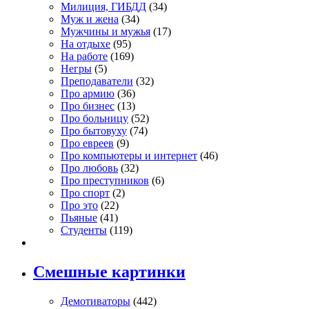
Милиция, ГИБДД
(34)
Муж и жена
(34)
Мужчины и мужья
(17)
На отдыхе
(95)
На работе
(169)
Негры
(5)
Преподаватели
(32)
Про армию
(36)
Про бизнес
(13)
Про больницу
(52)
Про бытовуху
(74)
Про евреев
(9)
Про компьютеры и интернет
(46)
Про любовь
(32)
Про преступников
(6)
Про спорт
(2)
Про это
(22)
Пьяные
(41)
Студенты
(119)
Смешные картинки
Демотиваторы
(442)