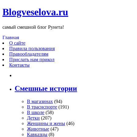
Blogveselova.ru
самый смешной блог Рунета!
Главная
О сайте
Правила пользования
Правообладателям
Прислать нам прикол
Контакты
Смешные истории
В магазинах
(94)
В траснспорте
(191)
В школе
(58)
Детки
(207)
Женщины и жены
(46)
Животные
(47)
Кавказцы
(8)