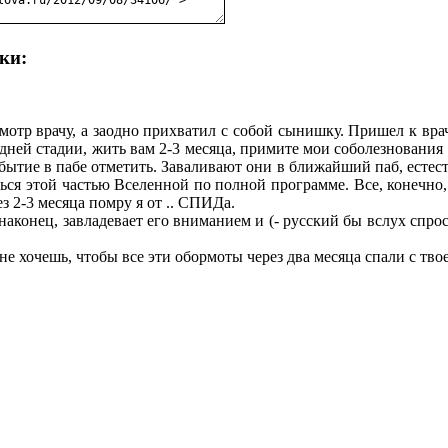
ки:
мотр врачу, а заодно прихватил с собой сынишку. Пришел к вра
ледней стадии, жить вам 2-3 месяца, примите мои соболезновани
бытие в пабе отметить. Заваливают они в ближайший паб, естес
иться этой частью Вселенной по полной программе. Все, конечно,
рез 2-3 месяца помру я от .. СПИДа.
аконец, завладевает его вниманием и (- русский бы вслух спроси
 не хочешь, чтобы все эти обормоты через два месяца спали с т