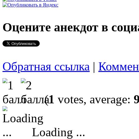
Оцените анекдот в соци
Обратная ссылка
|
Коммен
(
1
votes, average:
Loading ...