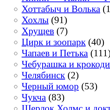
Хоттабыч и Волька
(1
Хохлы
(91)
Хрущев
(7)
Цирк и зоопарк
(40)
Чапаев и Петька
(111
Чебурашка и крокоди
Челябинск
(2)
Черный юмор
(53)
Чукча
(83)
Шерлок Холмс и док