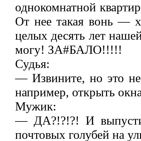
однокомнатной квартире
От нее такая вонь — х
целых десять лет наше
могу! ЗА#БАЛО!!!!!
Судья:
— Извините, но это не
например, открыть окн
Мужик:
— ДА?!?!?! И выпуст
почтовых голубей на ули