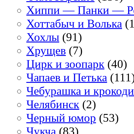
Хиппи — Панки — 
Хоттабыч и Волька
(1
Хохлы
(91)
Хрущев
(7)
Цирк и зоопарк
(40)
Чапаев и Петька
(111
Чебурашка и крокоди
Челябинск
(2)
Черный юмор
(53)
Чукча
(83)