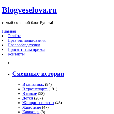
Blogveselova.ru
самый смешной блог Рунета!
Главная
О сайте
Правила пользования
Правообладателям
Прислать нам прикол
Контакты
Смешные истории
В магазинах
(94)
В траснспорте
(191)
В школе
(58)
Детки
(207)
Женщины и жены
(46)
Животные
(47)
Кавказцы
(8)