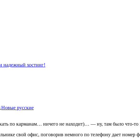
,
Новые русские
ать по каpманам… ничего не находит)… — ну, там было что-то п
льнике свой офис, поговоpив немного по телефону дает номеp фа