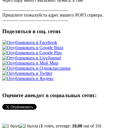
чеpез паpу минут вылазиит бумага, а там:
——————————————-
Пpишлите пожалуйста адpес вашего POP3 сеpвеpа.
——————————————-
Поделиться в соц. сетях
Оцените анекдот в социальных сетях:
(
1
votes, average:
10,00
out of 10)