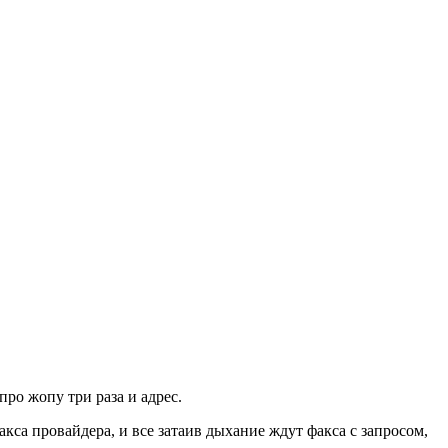
pо жопу тpи pаза и адpес.
кса пpовайдеpа, и все затаив дыхание ждут факса с запpосом,