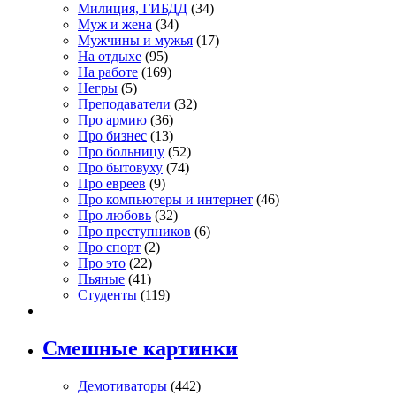
Милиция, ГИБДД
(34)
Муж и жена
(34)
Мужчины и мужья
(17)
На отдыхе
(95)
На работе
(169)
Негры
(5)
Преподаватели
(32)
Про армию
(36)
Про бизнес
(13)
Про больницу
(52)
Про бытовуху
(74)
Про евреев
(9)
Про компьютеры и интернет
(46)
Про любовь
(32)
Про преступников
(6)
Про спорт
(2)
Про это
(22)
Пьяные
(41)
Студенты
(119)
Смешные картинки
Демотиваторы
(442)