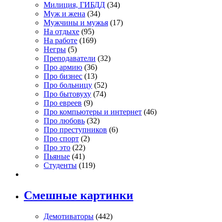
Милиция, ГИБДД
(34)
Муж и жена
(34)
Мужчины и мужья
(17)
На отдыхе
(95)
На работе
(169)
Негры
(5)
Преподаватели
(32)
Про армию
(36)
Про бизнес
(13)
Про больницу
(52)
Про бытовуху
(74)
Про евреев
(9)
Про компьютеры и интернет
(46)
Про любовь
(32)
Про преступников
(6)
Про спорт
(2)
Про это
(22)
Пьяные
(41)
Студенты
(119)
Смешные картинки
Демотиваторы
(442)