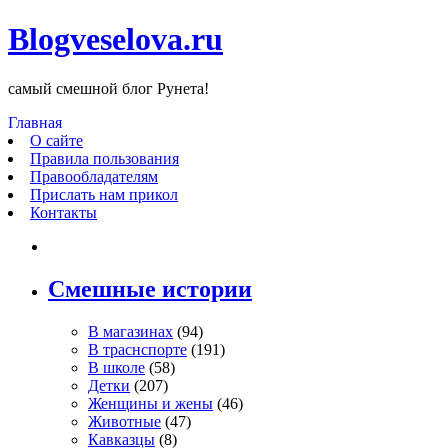
Blogveselova.ru
самый смешной блог Рунета!
Главная
О сайте
Правила пользования
Правообладателям
Прислать нам прикол
Контакты
Смешные истории
В магазинах
(94)
В траснспорте
(191)
В школе
(58)
Детки
(207)
Женщины и жены
(46)
Животные
(47)
Кавказцы
(8)