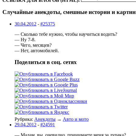
ССЫЛКА ДЛЯ БЛОГОВ (HTML):
Случайные анекдоты, смешные истории и картин
30.04.2012
-
#25375
— Сколько тебе нужно, чтобы научиться водить?
— Ну 7-8.
— Чего, месяцев?
— Нет, автомобилей.
Поделиться в соц. сетях
Рубрика:
Анекдоты
→
Авто и мото
29.04.2012
-
#24591
— Мадам, вы, очевидно, принимаете меня за дурака?