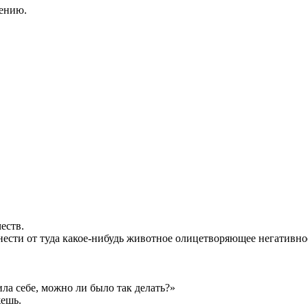
лению.
еств.
ести от туда какое-нибудь животное олицетворяющее негативное 
ила себе, можно ли было так делать?»
жешь.