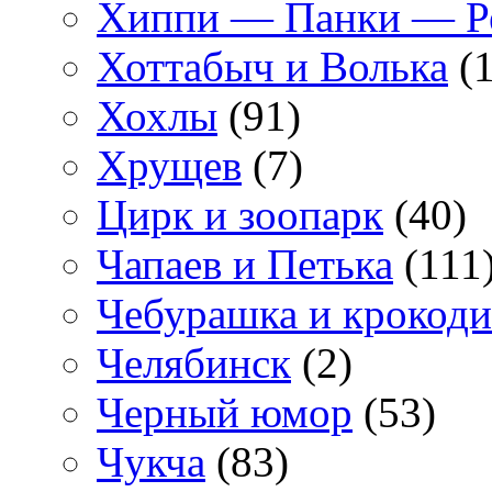
Хиппи — Панки — 
Хоттабыч и Волька
(1
Хохлы
(91)
Хрущев
(7)
Цирк и зоопарк
(40)
Чапаев и Петька
(111
Чебурашка и крокоди
Челябинск
(2)
Черный юмор
(53)
Чукча
(83)