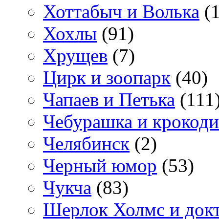
Хоттабыч и Волька
(1
Хохлы
(91)
Хрущев
(7)
Цирк и зоопарк
(40)
Чапаев и Петька
(111
Чебурашка и крокоди
Челябинск
(2)
Черный юмор
(53)
Чукча
(83)
Шерлок Холмс и док