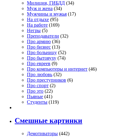
Милиция, ГИБДД
(34)
Муж и жена
(34)
Мужчины и мужья
(17)
На отдыхе
(95)
На работе
(169)
Негры
(5)
Преподаватели
(32)
Про армию
(36)
Про бизнес
(13)
Про больницу
(52)
Про бытовуху
(74)
Про евреев
(9)
Про компьютеры и интернет
(46)
Про любовь
(32)
Про преступников
(6)
Про спорт
(2)
Про это
(22)
Пьяные
(41)
Студенты
(119)
Смешные картинки
Демотиваторы
(442)