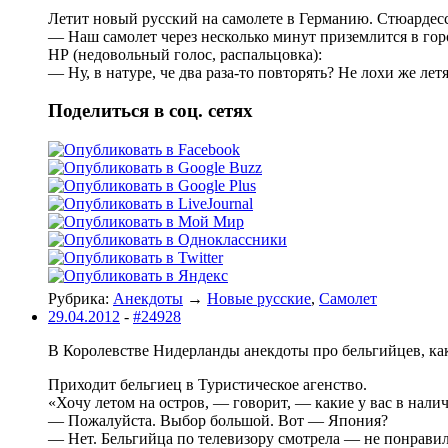
Летит новый русский на самолете в Германию. Стюардесс
— Hаш самолет через несколько минут приземлится в гор
HР (недовольный голос, распальцовка):
— Hу, в натуре, че два раза-то повторять? Hе лохи же ле
Поделиться в соц. сетях
Рубрика:
Анекдоты
→
Новые русские
,
Самолет
29.04.2012
-
#24928
В Королевстве Нидерланды анекдоты про бельгийцев, как 
Приходит бельгиец в Туристичеcкое агенство.
«Хочу летом на остров, — говорит, — какие у вас в нали
— Пожалуйста. Выбор большой. Вот — Япония?
— Нет. Бельгийца по телевизору смотрела — не понравил