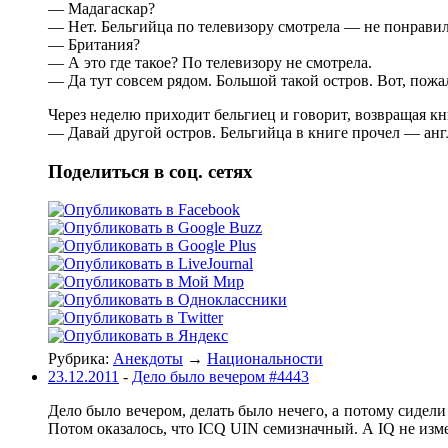
— Мадагаскар?
— Нет. Бельгийца по телевизору смотрела — не понравил
— Британия?
— А это где такое? По телевизору не смотрела.
— Да тут совсем рядом. Большой такой остров. Вот, пожал
Через неделю приходит бельгиец и говорит, возвращая кн
— Давай другой остров. Бельгийца в книге прочел — англ
Поделиться в соц. сетях
Рубрика:
Анекдоты
→
Национальности
23.12.2011
-
Дело было вечером #4443
Дело было вечером, делать было нечего, а потому сидели
Потом оказалось, что ICQ UIN семизначный. А IQ не изм