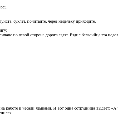
ось.
уйста, буклет, почитайте, через недельку приходите.
игу:
ичане по левой сторона дорога ездят. Ездил бельгийца эта неде
 на работе и чесали языками. И вот одна сотрудница выдает: «А
енился.