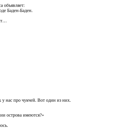
а объявляет:
оде Баден-Баден.
тят…
у нас про чукчей. Вот один из них.
чии острова имеются?»
ось.