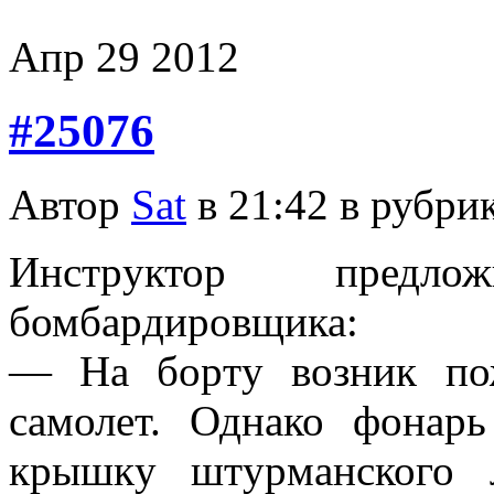
Апр
29
2012
#25076
Автор
Sat
в 21:42 в рубри
Инстpyктоp пpедл
бомбаpдиpовщика:
— Hа боpтy возник по
самолет. Однако фонаpь
кpышкy штypманского 