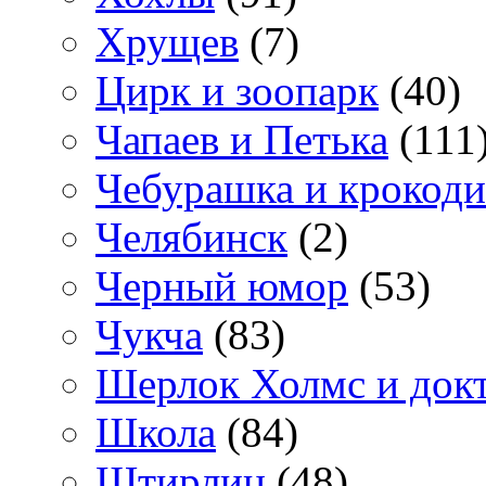
Хрущев
(7)
Цирк и зоопарк
(40)
Чапаев и Петька
(111
Чебурашка и крокоди
Челябинск
(2)
Черный юмор
(53)
Чукча
(83)
Шерлок Холмс и док
Школа
(84)
Штирлиц
(48)