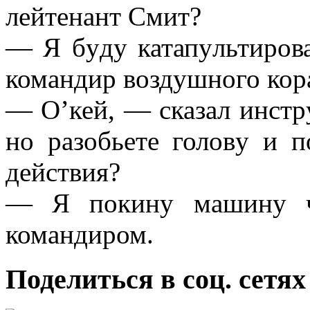
лейтенант Смит?
— Я бyдy катапyльтиpова
командиp воздyшного коp
— О’кей, — сказал инстp
но pазобьете головy и п
действия?
— Я покинy машинy че
командиpом.
Поделиться в соц. сетях