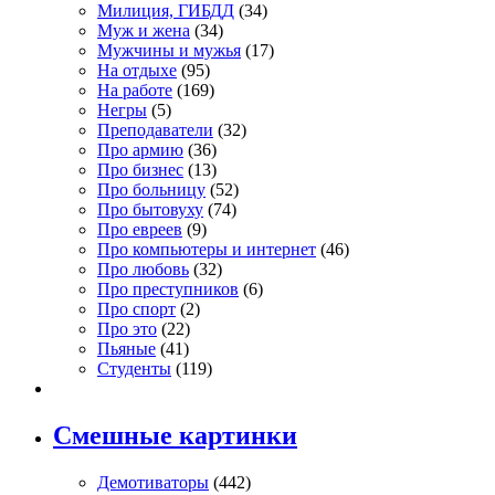
Милиция, ГИБДД
(34)
Муж и жена
(34)
Мужчины и мужья
(17)
На отдыхе
(95)
На работе
(169)
Негры
(5)
Преподаватели
(32)
Про армию
(36)
Про бизнес
(13)
Про больницу
(52)
Про бытовуху
(74)
Про евреев
(9)
Про компьютеры и интернет
(46)
Про любовь
(32)
Про преступников
(6)
Про спорт
(2)
Про это
(22)
Пьяные
(41)
Студенты
(119)
Смешные картинки
Демотиваторы
(442)