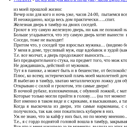
из моей прошлой жизни:
Вечер или для кого и ночь уже, часов 24-00, пытаемся все
И неожиданно, когда весь дом практически…..спит.
Железная дверь в тамбур на двоих соседей.
Грохот в эту самую железную дверь, ни как не похожий
Больше угадывается, что эту самую дверь хотят вынести 
Соседи, тоже не выходят!
Притом что, у соседей три взрослых мужика… (видимо бо
У меня в доме, трусливый муж, еще вдобавок и худой (как
Т.е. все молчат, а дверь продолжают выносить…..
Без предварительного стука, на предмет того, что мож кт
Не дождавшись, действий от мужиков.
Тут я в панике, а может быть и в бешенстве, от беспокойс
Плюс, ко всему, истерический плачь моей малолетней доч
Я выбегаю в тамбур, хватаю металлическую ложку для обув
Открываю с силой и грохотом, эти самые двери!
В ночной рубахе, взлохмаченная, с обувной ложкой, с м
Которые только могли прийти в голову…. (на тот момент 
Вот именно в таком виде и с криками, я выскакиваю, а та
Когда я выскочила из двери, эти самые наркоманы, с
получилось, так как они покатились кубарем в низ.
Уж не знаю, что за кайф у них был, но по моему мнению
Т.е., я с гордо поднятой головой вошла в тамбур, закрыв
Все что у меня накипело за те моменты, вылила на этих 