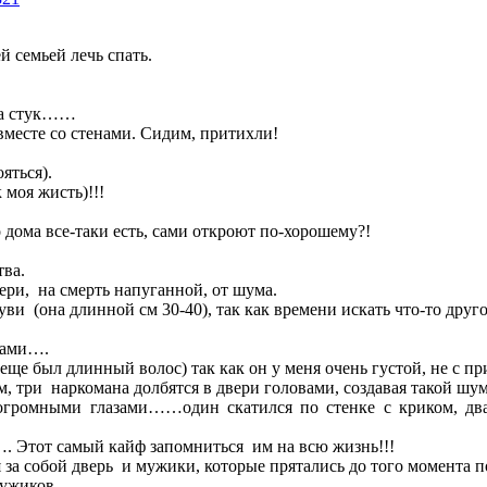
й семьей лечь спать.
 на стук……
вместе со стенами. Сидим, притихли!
яться).
 моя жисть)!!!
о дома все-таки есть, сами откроют по-хорошему?!
тва.
ери, на смерть напуганной, от шума.
и (она длинной см 30-40), так как времени искать что-то другое
атами….
еще был длинный волос) так как он у меня очень густой, не с пр
м, три наркомана долбятся в двери головами, создавая такой шум
 огромными глазами……один скатился по стенке с криком, два
…. Этот самый кайф запомниться им на всю жизнь!!!
ая за собой дверь и мужики, которые прятались до того момента п
мужиков.