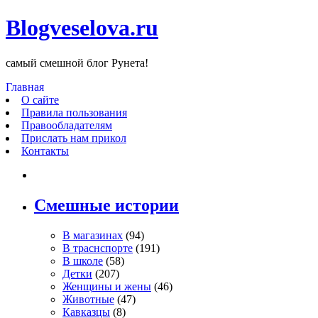
Blogveselova.ru
самый смешной блог Рунета!
Главная
О сайте
Правила пользования
Правообладателям
Прислать нам прикол
Контакты
Смешные истории
В магазинах
(94)
В траснспорте
(191)
В школе
(58)
Детки
(207)
Женщины и жены
(46)
Животные
(47)
Кавказцы
(8)