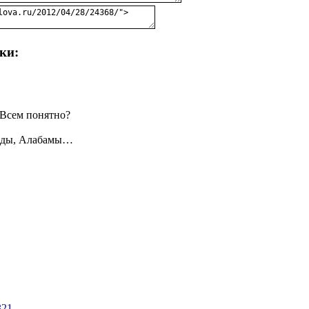
ки:
 Всем понятно?
ориды, Алабамы…
321