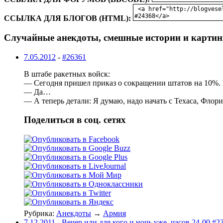
ССЫЛКА ДЛЯ БЛОГОВ (HTML):
Случайные анекдоты, смешные истории и картин
7.05.2012
-
#26361
В штабе ракетных войск:
— Сегодня пришел приказ о сокращении штатов на 10%.
— Да…
— А теперь детали: Я думаю, надо начать с Техаса, Фл
Поделиться в соц. сетях
Рубрика:
Анекдоты
→
Армия
7.12.2011
-
Вечер или для кого и ночь уже, часов 24-00 #2