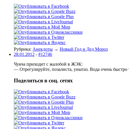
Рубрика:
Анекдоты
→
Новый Год и Дед Мороз
28.01.2012
-
#12746
Чукча пpиходит с жалобой в ЖЭК:
— Отpегулиpуйте, позалиста, унытаз. Вода очень быстpо 
Поделиться в соц. сетях