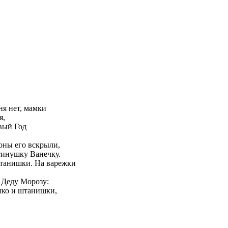
я нет, мамки
я,
овый Год
ьоны его вскрыли,
тинушку Ванечку.
штанишки. Hа варежки
 Деду Морозу:
шко и штанишки,