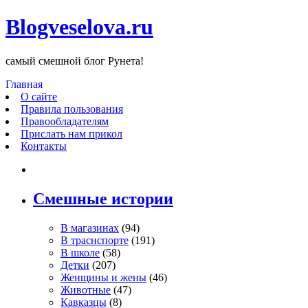
Blogveselova.ru
самый смешной блог Рунета!
Главная
О сайте
Правила пользования
Правообладателям
Прислать нам прикол
Контакты
Смешные истории
В магазинах
(94)
В траснспорте
(191)
В школе
(58)
Детки
(207)
Женщины и жены
(46)
Животные
(47)
Кавказцы
(8)