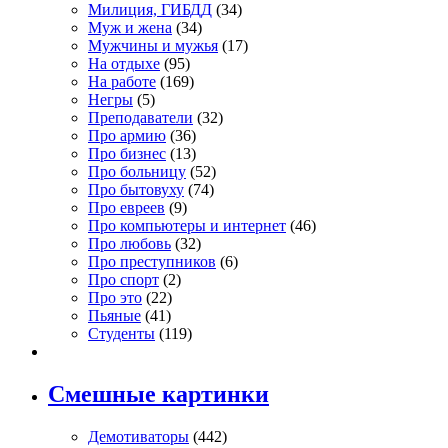
Милиция, ГИБДД
(34)
Муж и жена
(34)
Мужчины и мужья
(17)
На отдыхе
(95)
На работе
(169)
Негры
(5)
Преподаватели
(32)
Про армию
(36)
Про бизнес
(13)
Про больницу
(52)
Про бытовуху
(74)
Про евреев
(9)
Про компьютеры и интернет
(46)
Про любовь
(32)
Про преступников
(6)
Про спорт
(2)
Про это
(22)
Пьяные
(41)
Студенты
(119)
Смешные картинки
Демотиваторы
(442)