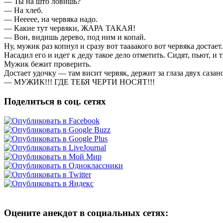
— Ты на што ловишь?
— На хлеб.
— Неееее, на червяка надо.
— Какие тут червяки, ЖАРА ТАКАЯ!
— Вон, видишь дерево, под ним и копай.
Ну, мужик раз копнул и сразу вот таааакого вот червяка достает.
Насадил его и идет к деду такое дело отметить. Сидят, пьют, и
Мужик бежит проверить.
Достает удочку — там висит червяк, держит за глаза двух сазан
— МУЖИК!!! ГДЕ ТЕБЯ ЧЕРТИ НОСЯТ!!!
Поделиться в соц. сетях
Оцените анекдот в социальных сетях: