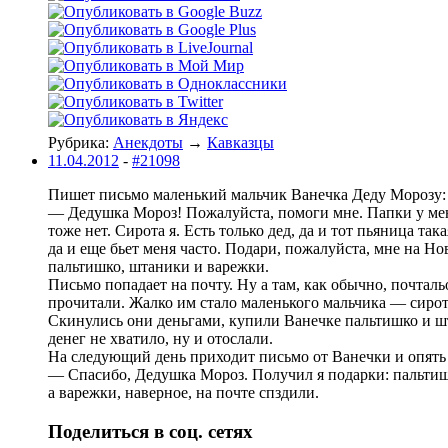
Рубрика:
Анекдоты
→
Кавказцы
11.04.2012
-
#21098
Пишет письмо маленький мальчик Ванечка Деду Морозу:
— Дедушка Мороз! Пожалуйста, помоги мне. Папки у мен
тоже нет. Сирота я. Есть только дед, да и тот пьяница така
да и еще бьет меня часто. Подари, пожалуйста, мне на H
пальтишко, штаники и варежки.
Письмо попадает на почту. Hу а там, как обычно, почтал
прочитали. Жалко им стало маленького мальчика — сиро
Скинулись они деньгами, купили Ванечке пальтишко и 
денег не хватило, ну и отослали.
Hа следующий день приходит письмо от Ванечки и опять
— Спасибо, Дедушка Мороз. Получил я подарки: пальти
а варежки, наверное, на почте спздили.
Поделиться в соц. сетях