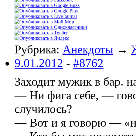
Рубрика:
Анекдоты
→
9.01.2012
-
#8762
Заходит мужик в бар. на
— Ни фига себе, — гово
случилось?
— Вот и я говорю — «ни